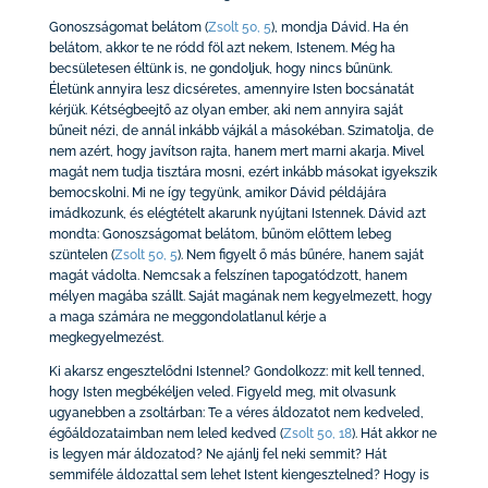
Gonoszságomat belátom
(
Zsolt 50, 5
)
, mondja Dávid. Ha én
belátom, akkor te ne ródd föl azt nekem, Istenem. Még ha
becsületesen éltünk is, ne gondoljuk, hogy nincs bűnünk.
Életünk annyira lesz dicséretes, amennyire Isten bocsánatát
kérjük. Kétségbeejtő az olyan ember, aki nem annyira saját
bűneit nézi, de annál inkább vájkál a másokéban. Szimatolja, de
nem azért, hogy javítson rajta, hanem mert marni akarja. Mivel
magát nem tudja tisztára mosni, ezért inkább másokat igyekszik
bemocskolni. Mi ne így tegyünk, amikor Dávid példájára
imádkozunk, és elégtételt akarunk nyújtani Istennek. Dávid azt
mondta: Gonoszságomat belátom, bűnöm előttem lebeg
szüntelen
(
Zsolt 50, 5
)
. Nem figyelt ő más bűnére, hanem saját
magát vádolta. Nemcsak a felszínen tapogatódzott, hanem
mélyen magába szállt. Saját magának nem kegyelmezett, hogy
a maga számára ne meggondolatlanul kérje a
megkegyelmezést.
Ki akarsz engesztelődni Istennel? Gondolkozz: mit kell tenned,
hogy Isten megbékéljen veled. Figyeld meg, mit olvasunk
ugyanebben a zsoltárban: Te a véres áldozatot nem kedveled,
égőáldozataimban nem leled kedved
(
Zsolt 50, 18
)
. Hát akkor ne
is legyen már áldozatod? Ne ajánlj fel neki semmit? Hát
semmiféle áldozattal sem lehet Istent kiengesztelned? Hogy is