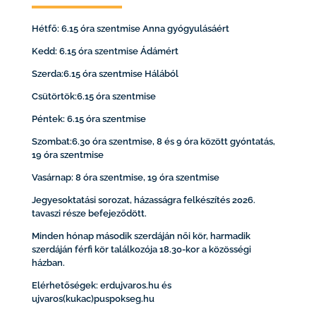
Hétfő: 6.15 óra szentmise Anna gyógyulásáért
Kedd: 6.15 óra szentmise Ádámért
Szerda:6.15 óra szentmise Hálából
Csütörtök:6.15 óra szentmise
Péntek: 6.15 óra szentmise
Szombat:6.30 óra szentmise, 8 és 9 óra között gyóntatás,
19 óra szentmise
Vasárnap: 8 óra szentmise, 19 óra szentmise
Jegyesoktatási sorozat, házasságra felkészítés 2026.
tavaszi része befejeződött.
Minden hónap második szerdáján női kör, harmadik
szerdáján férfi kör találkozója 18.30-kor a közösségi
házban.
Elérhetőségek: erdujvaros.hu és
ujvaros(kukac)puspokseg.hu