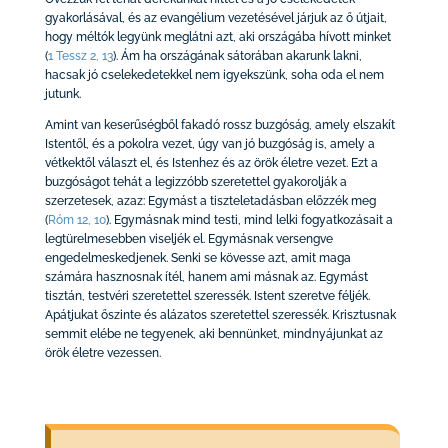
gyakorlásával, és az evangélium vezetésével járjuk az ő útjait,
hogy méltók legyünk meglátni azt, aki országába hívott minket
(
1 Tessz 2, 13
)
. Ám ha országának sátorában akarunk lakni,
hacsak jó cselekedetekkel nem igyekszünk, soha oda el nem
jutunk.
Amint van keserűségből fakadó rossz buzgóság, amely elszakít
Istentől, és a pokolra vezet, úgy van jó buzgóság is, amely a
vétkektől választ el, és Istenhez és az örök életre vezet. Ezt a
buzgóságot tehát a legizzóbb szeretettel gyakorolják a
szerzetesek, azaz: Egymást a tiszteletadásban előzzék meg
(
Róm 12, 10
)
. Egymásnak mind testi, mind lelki fogyatkozásait a
legtürelmesebben viseljék el. Egymásnak versengve
engedelmeskedjenek. Senki se kövesse azt, amit maga
számára hasznosnak ítél, hanem ami másnak az. Egymást
tisztán, testvéri szeretettel szeressék. Istent szeretve féljék.
Apátjukat őszinte és alázatos szeretettel szeressék. Krisztusnak
semmit elébe ne tegyenek, aki bennünket, mindnyájunkat az
örök életre vezessen.