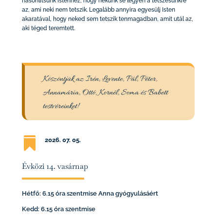
hasonlítsunk Istenhez, hogy nekünk se legyen a tetszésünkre
az, ami neki nem tetszik. Legalább annyira egyesülj Isten
akaratával, hogy neked sem tetszik tenmagadban, amit utál az,
aki téged teremtett.
Köszöntjük az Irén, Levente, Pál, Péter,
Annamária, Ottó, Kornél, Soma és Babett
testvéreinket!

2026. 07
. 05.
Évközi 14. vasárnap
Hétfő: 6.15 óra szentmise Anna gyógyulásáért
Kedd: 6.15 óra szentmise