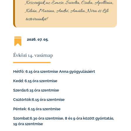
Köszöntjük az Emese, Sarolta, Csaba, Apollónia,
Kilián, Marina, André, Amália, Nóra és Lili
testvéreinket!

2026. 07
. 05.
Évközi 14. vasárnap
Hétfő: 6.15 óra szentmise Anna gyógyulásáért
Kedd: 6.15 óra szentmise
Szerda:6.15 óra szentmise
Csütörtök:6.15 óra szentmise
Péntek: 6.15 óra szentmise
Szombat:6.30 óra szentmise, 8 és 9 óra között gyóntatás,
19 óra szentmise