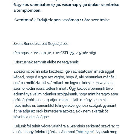
6.45-kor, szombaton 17.30, vasárnap 9.30 órakor szentmise
a templomban.
Szentmisék Érdújtelepen, vasárnap 11 óra szentmise
Szent Benedek apát Regulájából
(Prologus, 4-22; cap. 72, 1-12: CSEL 75, 2-5. 162-163)
Krisztusnak semmit elébe ne tegyenek!
Először is: bármi jóba kezdesz, igen állhatatosan imádsággal
kérjed, hogy ő vigye azt végbe, hogy ő, aki bennünket már fiai
sorába méltóztatott számítani, ne legyen kénytelen valaha is
szomorkodni rossz tetteink miatt. Úgy kell őt a bennünk levő
adományaival mindenkor szolgálnunk, hogy mint haragvó atya
örökségéből ki ne tagadjon minket, fiait, de úgy se, mint
félelmetes úr, bűneinktől felingerelve, gonosz szolgák gyanánt
át ne adja az örök büntetésre azokat, akik nem akarták őt
követni a dicsőségbe.
Keljünk föl tehát végre valahára a Szentírás serkentő szavára: Itt
az óra, hogy felébredjünk az álomból
(
Róm 13, 11
)
. Nyissuk meg