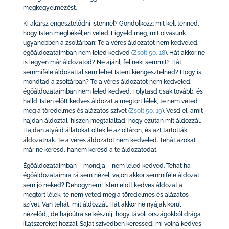
megkegyelmezést.
Ki akarsz engesztelődni Istennel? Gondolkozz: mit kell tenned,
hogy Isten megbékéljen veled. Figyeld meg, mit olvasunk
ugyanebben a zsoltárban: Te a véres áldozatot nem kedveled,
égőáldozataimban nem leled kedved
(
Zsolt 50, 18
)
. Hát akkor ne
is legyen már áldozatod? Ne ajánlj fel neki semmit? Hát
semmiféle áldozattal sem lehet Istent kiengesztelned? Hogy is
mondtad a zsoltárban? Te a véres áldozatot nem kedveled,
égőáldozataimban nem leled kedved. Folytasd csak tovább, és
halld: Isten előtt kedves áldozat a megtört lélek, te nem veted
meg a töredelmes és alázatos szívet
(
Zsolt 50, 19
)
. Vesd el, amit
hajdan áldoztál, hiszen megtaláltad, hogy ezután mit áldozzál.
Hajdan atyáid állatokat öltek le az oltáron, és azt tartották
áldozatnak. Te a véres áldozatot nem kedveled. Tehát azokat
már ne keresd, hanem keresd a te áldozatodat.
Égőáldozataimban – mondja – nem leled kedved. Tehát ha
égőáldozataimra rá sem nézel, vajon akkor semmiféle áldozat
sem jó neked? Dehogynem! Isten előtt kedves áldozat a
megtört lélek, te nem veted meg a töredelmes és alázatos
szívet. Van tehát, mit áldozzál. Hát akkor ne nyájak körül
nézelődj, de hajóútra se készülj, hogy távoli országokból drága
illatszereket hozzál. Saját szívedben keressed, mi volna kedves