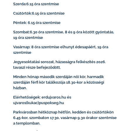
Szerda:6.15 óra szentmise
Csütörtök:6.15 óra szentmise
Péntek: 6.15 óra szentmise
Szombat:6.30 óra szentmise, 8 és 9 óra között gyóntatás,
19 óra szentmise
Vasárnap: 8 óra szentmise elhunyt édesapáért, 19 óra
szentmise
Jegyesoktatási sorozat, házasságra felkészítés 2026.
tavaszi része befejeződött.
Minden hónap második szerdáján női kör, harmadik
szerdáján férfi kör találkozója 18.30-kor a közösségi
házban.
Elérhetőségek: erdujvaros.hu és
ujvaros(kukac)puspokseg.hu
Parkvárosban hétköznap hétfőn, kedden és csütörtökön
6.45-kor, szombaton 17.30, vasárnap 9.30 órakor szentmise
a templomban.