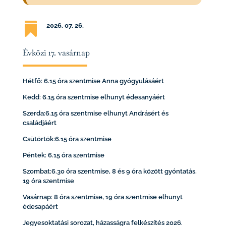

2026. 07
. 26.
Évközi 17. vasárnap
Hétfő: 6.15 óra szentmise Anna gyógyulásáért
Kedd: 6.15 óra szentmise elhunyt édesanyáért
Szerda:6.15 óra szentmise elhunyt Andrásért és
családjáért
Csütörtök:6.15 óra szentmise
Péntek: 6.15 óra szentmise
Szombat:6.30 óra szentmise, 8 és 9 óra között gyóntatás,
19 óra szentmise
Vasárnap: 8 óra szentmise, 19 óra szentmise elhunyt
édesapáért
Jegyesoktatási sorozat, házasságra felkészítés 2026.