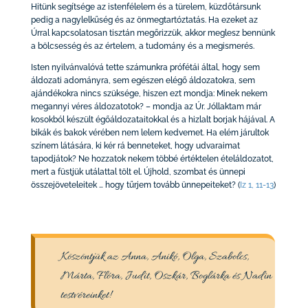
Hitünk segítsége az istenfélelem és a türelem, küzdőtársunk
pedig a nagylelkűség és az önmegtartóztatás. Ha ezeket az
Úrral kapcsolatosan tisztán megőrizzük, akkor meglesz bennünk
a bölcsesség és az értelem, a tudomány és a megismerés.
Isten nyilvánvalóvá tette számunkra prófétái által, hogy sem
áldozati adományra, sem egészen elégő áldozatokra, sem
ajándékokra nincs szüksége, hiszen ezt mondja: Minek nekem
megannyi véres áldozatotok? – mondja az Úr. Jóllaktam már
kosokból készült égőáldozataitokkal és a hizlalt borjak hájával. A
bikák és bakok vérében nem lelem kedvemet. Ha elém járultok
színem látására, ki kér rá benneteket, hogy udvaraimat
tapodjátok? Ne hozzatok nekem többé értéktelen ételáldozatot,
mert a füstjük utálattal tölt el. Újhold, szombat és ünnepi
összejöveteleitek … hogy tűrjem tovább ünnepeiteket?
(
Iz 1, 11-13
)
Köszöntjük az Anna, Anikó, Olga, Szabolcs,
Márta, Flóra, Judit, Oszkár, Boglárka és Nadin
testvéreinket!