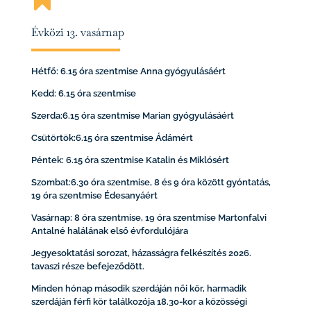
Évközi 13. vasárnap
Hétfő: 6.15 óra szentmise Anna gyógyulásáért
Kedd: 6.15 óra szentmise
Szerda:6.15 óra szentmise Marian gyógyulásáért
Csütörtök:6.15 óra szentmise Ádámért
Péntek: 6.15 óra szentmise Katalin és Miklósért
Szombat:6.30 óra szentmise, 8 és 9 óra között gyóntatás,
19 óra szentmise Édesanyáért
Vasárnap: 8 óra szentmise, 19 óra szentmise Martonfalvi
Antalné halálának első évfordulójára
Jegyesoktatási sorozat, házasságra felkészítés 2026.
tavaszi része befejeződött.
Minden hónap második szerdáján női kör, harmadik
szerdáján férfi kör találkozója 18.30-kor a közösségi