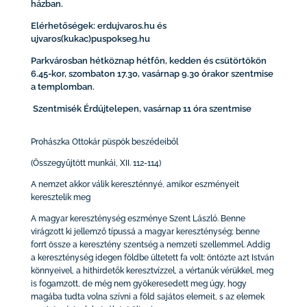
házban.
Elérhetőségek: erdujvaros.hu és
ujvaros(kukac)puspokseg.hu
Parkvárosban hétköznap hétfőn, kedden és csütörtökön
6.45-kor, szombaton 17.30, vasárnap 9.30 órakor szentmise
a templomban.
Szentmisék Érdújtelepen, vasárnap 11 óra szentmise
Prohászka Ottokár püspök beszédeiből
(Összegyűjtött munkái, XII. 112-114)
A nemzet akkor válik kereszténnyé, amikor eszményeit
keresztelik meg
A magyar kereszténység eszménye Szent László. Benne
virágzott ki jellemző típussá a magyar kereszténység; benne
forrt össze a keresztény szentség a nemzeti szellemmel. Addig
a kereszténység idegen földbe ültetett fa volt: öntözte azt István
könnyeivel, a hithirdetők keresztvízzel, a vértanúk vérükkel, meg
is fogamzott, de még nem gyökeresedett meg úgy, hogy
magába tudta volna szívni a föld sajátos elemeit, s az elemek