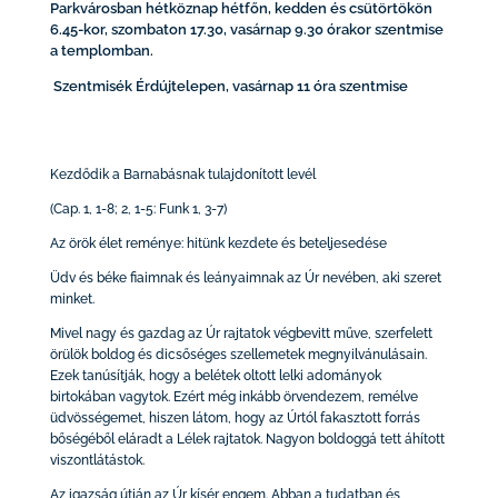
Parkvárosban hétköznap hétfőn, kedden és csütörtökön
6.45-kor, szombaton 17.30, vasárnap 9.30 órakor szentmise
a templomban.
Szentmisék Érdújtelepen, vasárnap 11 óra szentmise
Kezdődik a Barnabásnak tulajdonított levél
(Cap. 1, 1-8; 2, 1-5: Funk 1, 3-7)
Az örök élet reménye: hitünk kezdete és beteljesedése
Üdv és béke fiaimnak és leányaimnak az Úr nevében, aki szeret
minket.
Mivel nagy és gazdag az Úr rajtatok végbevitt műve, szerfelett
örülök boldog és dicsőséges szellemetek megnyilvánulásain.
Ezek tanúsítják, hogy a belétek oltott lelki adományok
birtokában vagytok. Ezért még inkább örvendezem, remélve
üdvösségemet, hiszen látom, hogy az Úrtól fakasztott forrás
bőségéből eláradt a Lélek rajtatok. Nagyon boldoggá tett áhított
viszontlátástok.
Az igazság útján az Úr kísér engem. Abban a tudatban és