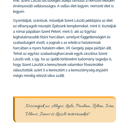
Íme, Szent László dicsőséges alakja rámutat a nemzeti életben
érvényesülő vallásosságra. A vallás élet legyen, nemzeti élet is
legyen.
Gyomláljuk, szántsuk, műveljük Szent László példájára az élet
ez elhanyagolt mezejét. Építsünk templomokat, mint ő; tiszteljük
a római pápában Szent Pétert, mint ő, aki az Egyház
leghatalmasabb titáni harcában, amelyet függetlenségért és
szabadságért vívott, a jognak s az erkölcsi hatalomnak
harcában a nyers hatalom ellen, VII. Gergely pápa pártján állt.
Tehát az egyház szabadságharcának egyik zászlósa Szent
László volt, s így, ha az újabb történelmi tudomány tagadja is,
hogy Szent Lászlót a keresztesek valamikor fővezérükké
választották: azért ő a keresztért s a kereszténység atyjáért
mégis mindig vitézül síkra szállt.
Köszöntjük az Alajos, Leila, Paulina, Zoltán, Iván,
Vilmos, János és László testvéreinket!