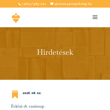
+3623/365-211
ujvaros@puspokseg.hu
Hirdetések

2026. 08
. 02.
Évközi 18. vasárnap