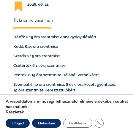

2026. 06. 21
.
Évközi 12. vasárnap
Hétfő: 6.15 óra szentmise Anna gyógyulásáért
Kedd: 6.15 óra szentmise
Szerda:6.15 óra szentmise
Csütörtök:6.15 óra szentmise
Péntek: 6.15 óra szentmise Hálából Veronikáért
Szombat:6.30 óra szentmise, 8 és 9 óra között gyóntatás,
19 óra szentmise Keresztszülőkért
Vasárnap: 8 óra szentmise, 19 óra szentmise
A weboldalon a minőségi felhasználói élmény érdekében sütiket
használunk.
Jegyesoktatási sorozat, házasságra felkészítés 2026.
Részletek
tavaszi része befejeződött.
Close GDPR Cooki
Elfogad
Elutasítom
Beállítások
Minden hónap második szerdáján női kör, harmadik
szerdáján férfi kör találkozója 18.30-kor a közösségi