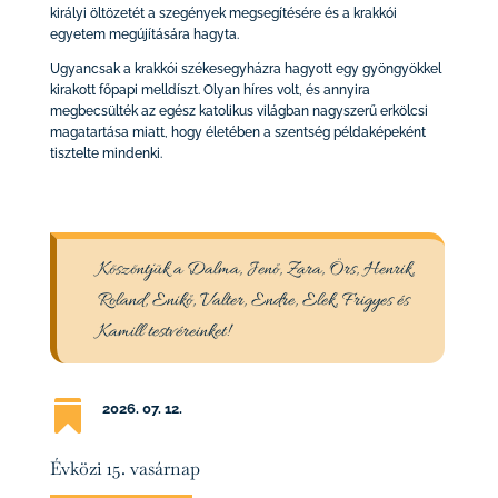
királyi öltözetét a szegények megsegítésére és a krakkói
egyetem megújítására hagyta.
Ugyancsak a krakkói székesegyházra hagyott egy gyöngyökkel
kirakott főpapi melldíszt. Olyan híres volt, és annyira
megbecsülték az egész katolikus világban nagyszerű erkölcsi
magatartása miatt, hogy életében a szentség példaképeként
tisztelte mindenki.
Köszöntjük a Dalma, Jenő, Zara, Örs, Henrik,
Roland, Enikő, Valter, Endre, Elek, Frigyes és
Kamill testvéreinket!

2026. 07
. 12.
Évközi 15. vasárnap