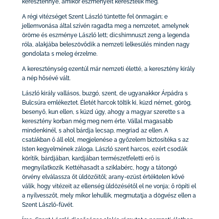
kereszténnyé, amikor eszményeit keresztelik meg.
A régi vitézséget Szent László tüntette fel önmagán; e
jellemvonása által szívén ragadta meg a nemzetet, amelynek
öröme és eszménye László lett; dicshimnuszt zeng a legenda
róla, alakjába beleszövődik a nemzeti lelkesülés minden nagy
gondolata s meleg érzelme.
A kereszténység ezentúl már nemzeti életté, a keresztény király
a nép hősévé vált.
László király vallásos, buzgó, szent, de ugyanakkor Árpádra s
Bulcsúra emlékeztet. Életét harcok töltik ki, küzd német, görög,
besenyő, kun ellen, s küzd úgy, ahogy a magyar szerette s a
keresztény korban még meg nem érte. Vállal magasabb
mindenkinél, s ahol bárdja lecsap, megriad az ellen. A
csatákban ő áll elöl, megjelenése a győzelem biztosítéka s az
Isten kegyelmének záloga. László szent harcos, ezért csodák
körítik, bárdjában, kardjában természetfeletti erő is
megnyilatkozik. Kettéhasadt a sziklabérc, hogy a tátongó
örvény elválassza őt üldözőitől; arany-ezüst értéktelen kővé
válik, hogy vitézeit az ellenség üldözésétől el ne vonja; ő röpíti el
a nyílvesszőt, mely mikor lehullik, megmutatja a dögvész ellen a
Szent László-füvét.