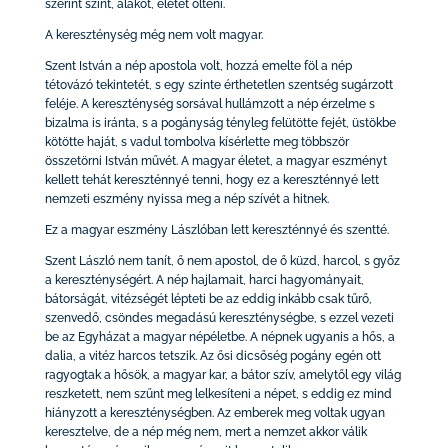
szerint színt, alakot, életet ölteni.
A kereszténység még nem volt magyar.
Szent István a nép apostola volt, hozzá emelte föl a nép
tétovázó tekintetét, s egy szinte érthetetlen szentség sugárzott
feléje. A kereszténység sorsával hullámzott a nép érzelme s
bizalma is iránta, s a pogányság tényleg felütötte fejét, üstökbe
kötötte haját, s vadul tombolva kísérlette meg többször
összetörni István művét. A magyar életet, a magyar eszményt
kellett tehát kereszténnyé tenni, hogy ez a kereszténnyé lett
nemzeti eszmény nyissa meg a nép szívét a hitnek.
Ez a magyar eszmény Lászlóban lett kereszténnyé és szentté.
Szent László nem tanít, ő nem apostol, de ő küzd, harcol, s győz
a kereszténységért. A nép hajlamait, harci hagyományait,
bátorságát, vitézségét lépteti be az eddig inkább csak tűrő,
szenvedő, csöndes megadású kereszténységbe, s ezzel vezeti
be az Egyházat a magyar népéletbe. A népnek ugyanis a hős, a
dalia, a vitéz harcos tetszik. Az ősi dicsőség pogány egén ott
ragyogtak a hősök, a magyar kar, a bátor szív, amelytől egy világ
reszketett, nem szűnt meg lelkesíteni a népet, s eddig ez mind
hiányzott a kereszténységben. Az emberek meg voltak ugyan
keresztelve, de a nép még nem, mert a nemzet akkor válik