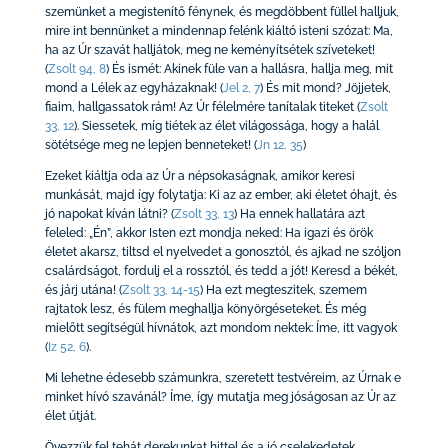
szemünket a megistenítő fénynek, és megdöbbent füllel halljuk,
mire int bennünket a mindennap felénk kiáltó isteni szózat: Ma,
ha az Úr szavát halljátok, meg ne keményítsétek szíveteket!
(
Zsolt 94, 8
)
És ismét: Akinek füle van a hallásra, hallja meg, mit
mond a Lélek az egyházaknak!
(
Jel 2, 7
)
És mit mond? Jöjjetek,
fiaim, hallgassatok rám! Az Úr félelmére tanítalak titeket
(
Zsolt
33, 12
)
. Siessetek, míg tiétek az élet világossága, hogy a halál
sötétsége meg ne lepjen benneteket!
(
Jn 12, 35
)
Ezeket kiáltja oda az Úr a népsokaságnak, amikor keresi
munkását, majd így folytatja: Ki az az ember, aki életet óhajt, és
jó napokat kíván látni?
(
Zsolt 33, 13
)
Ha ennek hallatára azt
feleled: „Én”, akkor Isten ezt mondja neked: Ha igazi és örök
életet akarsz, tiltsd el nyelvedet a gonosztól, és ajkad ne szóljon
csalárdságot, fordulj el a rossztól, és tedd a jót! Keresd a békét,
és járj utána!
(
Zsolt 33, 14-15
)
Ha ezt megteszitek, szemem
rajtatok lesz, és fülem meghallja könyörgéseteket. És még
mielőtt segítségül hívnátok, azt mondom nektek: Íme, itt vagyok
(
Iz 52, 6
)
.
Mi lehetne édesebb számunkra, szeretett testvéreim, az Úrnak e
minket hívó szavánál? Íme, így mutatja meg jóságosan az Úr az
élet útját.
Övezzük fel tehát derekunkat hittel és a jó cselekedetek