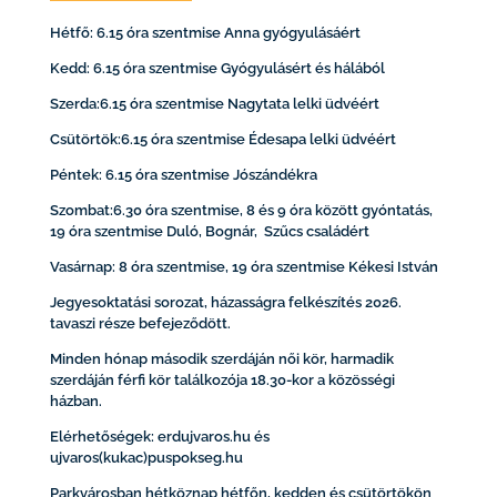
Hétfő: 6.15 óra szentmise Anna gyógyulásáért
Kedd: 6.15 óra szentmise Gyógyulásért és hálából
Szerda:6.15 óra szentmise Nagytata lelki üdvéért
Csütörtök:6.15 óra szentmise Édesapa lelki üdvéért
Péntek: 6.15 óra szentmise Jószándékra
Szombat:6.30 óra szentmise, 8 és 9 óra között gyóntatás,
19 óra szentmise Duló, Bognár, Szűcs családért
Vasárnap: 8 óra szentmise, 19 óra szentmise Kékesi István
Jegyesoktatási sorozat, házasságra felkészítés 2026.
tavaszi része befejeződött.
Minden hónap második szerdáján női kör, harmadik
szerdáján férfi kör találkozója 18.30-kor a közösségi
házban.
Elérhetőségek: erdujvaros.hu és
ujvaros(kukac)puspokseg.hu
Parkvárosban hétköznap hétfőn, kedden és csütörtökön