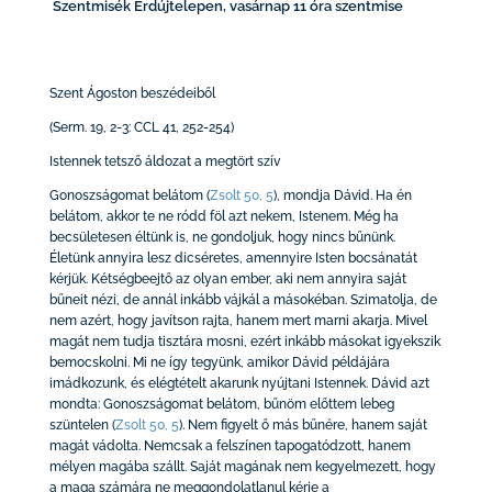
Szentmisék Érdújtelepen, vasárnap 11 óra szentmise
Szent Ágoston beszédeiből
(Serm. 19, 2-3: CCL 41, 252-254)
Istennek tetsző áldozat a megtört szív
Gonoszságomat belátom
(
Zsolt 50, 5
)
, mondja Dávid. Ha én
belátom, akkor te ne ródd föl azt nekem, Istenem. Még ha
becsületesen éltünk is, ne gondoljuk, hogy nincs bűnünk.
Életünk annyira lesz dicséretes, amennyire Isten bocsánatát
kérjük. Kétségbeejtő az olyan ember, aki nem annyira saját
bűneit nézi, de annál inkább vájkál a másokéban. Szimatolja, de
nem azért, hogy javítson rajta, hanem mert marni akarja. Mivel
magát nem tudja tisztára mosni, ezért inkább másokat igyekszik
bemocskolni. Mi ne így tegyünk, amikor Dávid példájára
imádkozunk, és elégtételt akarunk nyújtani Istennek. Dávid azt
mondta: Gonoszságomat belátom, bűnöm előttem lebeg
szüntelen
(
Zsolt 50, 5
)
. Nem figyelt ő más bűnére, hanem saját
magát vádolta. Nemcsak a felszínen tapogatódzott, hanem
mélyen magába szállt. Saját magának nem kegyelmezett, hogy
a maga számára ne meggondolatlanul kérje a