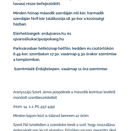
tavaszi része befejeződött.
Minden hónap második szerdáján női kör, harmadik
szerdáján férfi kör találkozója 18.30-kor a közösségi
házban.
Elérhetőségek: erdujvaros.hu és
ujvaros(kukac)puspokseg.hu
Parkvárosban hétköznap hétfőn, kedden és csütörtökön
6.45-kor, szombaton 17.30, vasárnap 9.30 órakor szentmise
a templomban.
Szentmisék Érdújtelepen, vasárnap 11 óra szentmise
Aranyszájú Szent János püspöknek a második korintusi levélről
mondott szentbeszédeiből
(Hom. 14, 1-2: PG 497-499)
Minden bajom közt is túlárad bennem az öröm
Szent Pál ismételten a szeretetre tereli a szót, hogy rosszallása
érdességét egy kicsit elsimítsa. Előzőleg ugyanis megrótta őket,