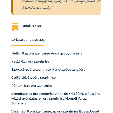
Dániel, Magdolna, Lenke, Borisz, Kinga, Kincső és
Kristóf testvéreinket!

2026. 07
. 19.
Évközi 16. vasárnap
Hétfő: 6.15 óra szentmise Anna gyógyulásáért
Kedd: 6.15 óra szentmise
Szerda:6.15 óra szentmise Marietta édesanyáért
Csütörtök:6.15 óra szentmise
Péntek: 6.15 óra szentmise
Szombat:6.30 óra szentmise Anna és Kristófért, 8 és 9 óra
között gyóntatás, 19 óra szentmise Németi Varga
Zoltánért
Vasárnap: 8 óra szentmise, 19 óra szentmise Bocsa József