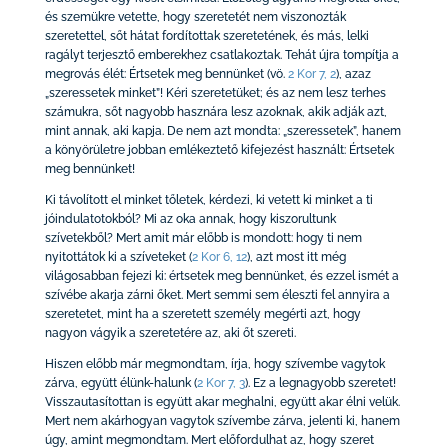
és szemükre vetette, hogy szeretetét nem viszonozták
szeretettel, sőt hátat fordítottak szeretetének, és más, lelki
ragályt terjesztő emberekhez csatlakoztak. Tehát újra tompítja a
megrovás élét: Értsetek meg bennünket
(vö.
2 Kor 7, 2
)
, azaz
„szeressetek minket”! Kéri szeretetüket; és az nem lesz terhes
számukra, sőt nagyobb hasznára lesz azoknak, akik adják azt,
mint annak, aki kapja. De nem azt mondta: „szeressetek”, hanem
a könyörületre jobban emlékeztető kifejezést használt: Értsetek
meg bennünket!
Ki távolított el minket tőletek, kérdezi, ki vetett ki minket a ti
jóindulatotokból? Mi az oka annak, hogy kiszorultunk
szívetekből? Mert amit már előbb is mondott: hogy ti nem
nyitottátok ki a szíveteket
(
2 Kor 6, 12
)
, azt most itt még
világosabban fejezi ki: értsetek meg bennünket, és ezzel ismét a
szívébe akarja zárni őket. Mert semmi sem éleszti fel annyira a
szeretetet, mint ha a szeretett személy megérti azt, hogy
nagyon vágyik a szeretetére az, aki őt szereti.
Hiszen előbb már megmondtam, írja, hogy szívembe vagytok
zárva, együtt élünk-halunk
(
2 Kor 7, 3
)
. Ez a legnagyobb szeretet!
Visszautasítottan is együtt akar meghalni, együtt akar élni velük.
Mert nem akárhogyan vagytok szívembe zárva, jelenti ki, hanem
úgy, amint megmondtam. Mert előfordulhat az, hogy szeret