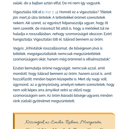
valaki, de a bajban aztán elfut. De mi nem így vagyunk.
Vigasztalás tölt el
(
2 Kor 7, 4
)
. Honnét ez a vigasztalás? Tőletek
jön: mert jó útra tértetek. A tetteitekkel örömet szereztetek
nekem. Aki szeret, az egyrészt felpanaszolja ugyan, hogy őt
nem szeretik, de másrészt fél attól is, hogy a mértéket túl ne
haladja e rosszallásban, nehogy szomorúságot okozzon. Ezért
hangoztatja: Vigasztalás tölt el, túlárad bennem az öröm.
Vagyis: „Kihívtátok rosszallásomat, de bőségesen jóvá is
tettétek, megvigasztaltatok: nemcsak megszüntettétek
szomorúságom okát, hanem még örömmel is elhalmoztatok.”
Ezután bemutatja öröme nagyságát, nemcsak azzal, amit
mondott, hogy túlárad bennem az öröm, hanem azzal is, amit
hozzáfűzött: minden bajom közepette is. Mert oly nagy volt,
úgymond, az a gyönyörűség, amelyet nekem szereztetek, hogy
nem volt képes arra árnyékot vetni az előző nagy
szomorúságom sem. Az öröm kiáradó bősége ugyanis minden
ránk zúduló gyötrelmet megszüntetett.
Köszöntjük az Emília, Rubina, Margaréta,