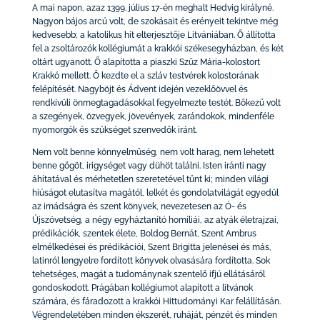
A mai napon, azaz 1399. július 17-én meghalt Hedvig királyné.
Nagyon bájos arcú volt, de szokásait és erényeit tekintve még
kedvesebb; a katolikus hit elterjesztője Litvániában. Ő állította
fel a zsoltározók kollégiumát a krakkói székesegyházban, és két
oltárt ugyanott. Ő alapította a piaszki Szűz Mária-kolostort
Krakkó mellett. Ő kezdte el a szláv testvérek kolostorának
felépítését. Nagyböjt és Ádvent idején vezeklőövvel és
rendkívüli önmegtagadásokkal fegyelmezte testét. Bőkezű volt
a szegények, özvegyek, jövevények, zarándokok, mindenféle
nyomorgók és szükséget szenvedők iránt.
Nem volt benne könnyelműség, nem volt harag, nem lehetett
benne gőgöt, irigységet vagy dühöt találni. Isten iránti nagy
áhítatával és mérhetetlen szeretetével tűnt ki; minden világi
hiúságot elutasítva magától, lelkét és gondolatvilágát egyedül
az imádságra és szent könyvek, nevezetesen az Ó- és
Újszövetség, a négy egyháztanító homíliái, az atyák életrajzai,
prédikációk, szentek élete, Boldog Bernát, Szent Ambrus
elmélkedései és prédikációi, Szent Brigitta jelenései és más,
latinról lengyelre fordított könyvek olvasására fordította. Sok
tehetséges, magát a tudománynak szentelő ifjú ellátásáról
gondoskodott. Prágában kollégiumot alapított a litvánok
számára, és fáradozott a krakkói Hittudományi Kar felállításán.
Végrendeletében minden ékszerét, ruháját, pénzét és minden