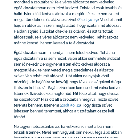
mondtad a zsoltárban? Te a véres áldozatot nem kedveled,
égőáldozataimban nem leled kedved. Folytasd csak tovább, és
halld: Isten előtt kedves áldozat a megtört lélek, te nem veted
meg a töredelmes és alázatos szívet
(
Zsolt 50, 19
)
. Vesd el, amit
hajdan áldoztál, hiszen megtaláltad, hogy ezután mit áldozzál.
Hajdan atyáid állatokat öltek le az oltáron, és azt tartották
áldozatnak. Te a véres áldozatot nem kedveled. Tehát azokat
már ne keresd, hanem keresd a te áldozatodat.
Égőáldozataimban – mondja – nem leled kedved. Tehát ha
égőáldozataimra rá sem nézel, vajon akkor semmiféle áldozat
sem jó neked? Dehogynem! Isten előtt kedves áldozat a
megtört lélek, te nem veted meg a töredelmes és alázatos
szívet. Van tehát, mit áldozzál. Hát akkor ne nyájak körül
nézelődj, de hajóútra se készülj, hogy távoli országokból drága
illatszereket hozzál. Saját szívedben keressed, mi volna kedves
Istennek. Szívedet kell megtörnöd. Mit félsz attól, hogy elvész,
ha összetöröd? Hisz ott áll a zsoltárban megírva: Tiszta szívet
teremts bennem, Istenem!
(
Zsolt 50, 12
)
Hogy tiszta szívet
lehessen benned teremteni, ahhoz a tisztátalant össze kell
törnöd.
Ne legyen tetszésünkre az, ha vétkezünk, mert a bűn nem
tetszik Istennek. Mivel nem vagyunk bűn nélkül, legalább abban