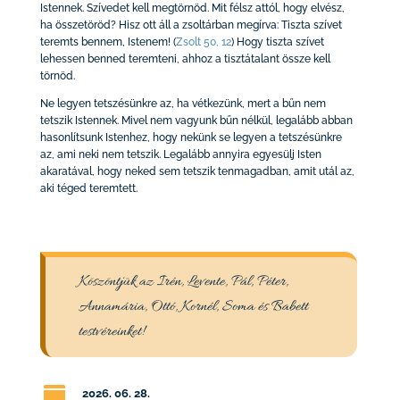
Istennek. Szívedet kell megtörnöd. Mit félsz attól, hogy elvész,
ha összetöröd? Hisz ott áll a zsoltárban megírva: Tiszta szívet
teremts bennem, Istenem!
(
Zsolt 50, 12
)
Hogy tiszta szívet
lehessen benned teremteni, ahhoz a tisztátalant össze kell
törnöd.
Ne legyen tetszésünkre az, ha vétkezünk, mert a bűn nem
tetszik Istennek. Mivel nem vagyunk bűn nélkül, legalább abban
hasonlítsunk Istenhez, hogy nekünk se legyen a tetszésünkre
az, ami neki nem tetszik. Legalább annyira egyesülj Isten
akaratával, hogy neked sem tetszik tenmagadban, amit utál az,
aki téged teremtett.
Köszöntjük az Irén, Levente, Pál, Péter,
Annamária, Ottó, Kornél, Soma és Babett
testvéreinket!

2026. 06. 28
.