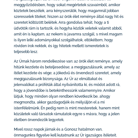
meggyőződésben, hogy sokat megértetek szavaimból, amikor
köztetek beszélek, arra kényszerülök, hogy magamnál jobban
szeresselek titeket, hiszen az örök élet reménye által nagy hit és
szeretet költözött belétek. Arra gondolva tehát, hogy a ti
üdvötök rám is tartozik, és hogyha közlök veletek valamit abból,
amit én is kaptam, az nekem is javamra szolgál, s mivel magam
is ilyen lelki adományokkal szolgálhatok, eltökéltem, hogy
röviden írok nektek, és így hitetek mellett ismeretetek is
teljesebb lesz.
Az Úrnak három rendelkezése van: az örök élet reménye, amely
hitünk kezdete és beteljesedése; a megigazulásunk, amely az
ítélet kezdete és vége; a jókedvű és örvendező szeretet, amely
megigazulásunk bizonysága. Az Úr az elmúltakat és
jelenvalókat a próféták által nyilvánította ki, és módot adott rá,
hogy a jövendőbe is betekinthessünk valamennyire. Amikor
látjuk, hogy minden olyan rendben következik be, ahogy
megmondta, akkor gazdagodjék és mélyüljön el a mi
istenfélelmünk. Én pedig nem is mint mesteretek, hanem mint
közületek való társatok rámutatok egyre s másra, hogy a jelen
életben örvendezők legyetek.
Mivel rossz napok járnak és a Gonosz hatalmon van,
önmagunkra figyelve kell kutatnunk az Úr igazságos ítéleteit.