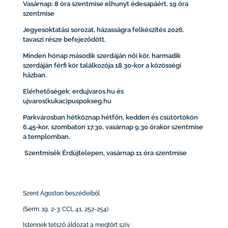
Vasárnap: 8 óra szentmise elhunyt édesapáért, 19 óra
szentmise
Jegyesoktatási sorozat, házasságra felkészítés 2026.
tavaszi része befejeződött.
Minden hónap második szerdáján női kör, harmadik
szerdáján férfi kör találkozója 18.30-kor a közösségi
házban.
Elérhetőségek: erdujvaros.hu és
ujvaros(kukac)puspokseg.hu
Parkvárosban hétköznap hétfőn, kedden és csütörtökön
6.45-kor, szombaton 17.30, vasárnap 9.30 órakor szentmise
a templomban.
Szentmisék Érdújtelepen, vasárnap 11 óra szentmise
Szent Ágoston beszédeiből
(Serm. 19, 2-3: CCL 41, 252-254)
Istennek tetsző áldozat a megtört szív