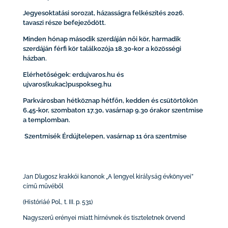
Jegyesoktatási sorozat, házasságra felkészítés 2026.
tavaszi része befejeződött.
Minden hónap második szerdáján női kör, harmadik
szerdáján férfi kör találkozója 18.30-kor a közösségi
házban.
Elérhetőségek: erdujvaros.hu és
ujvaros(kukac)puspokseg.hu
Parkvárosban hétköznap hétfőn, kedden és csütörtökön
6.45-kor, szombaton 17.30, vasárnap 9.30 órakor szentmise
a templomban.
Szentmisék Érdújtelepen, vasárnap 11 óra szentmise
Jan Dlugosz krakkói kanonok „A lengyel királyság évkönyvei”
című művéből
(Históriáé Pol., t. III. p. 531)
Nagyszerű erényei miatt hírnévnek és tiszteletnek örvend