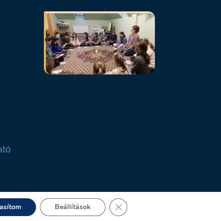
ató
Close GDPR Cookie Banner
tasítom
Beállítások