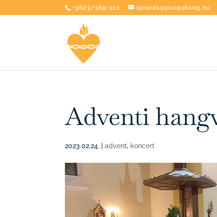
+3623/365-211
ujvaros@puspokseg.hu
Adventi hang
2023.02.24.
|
advent
,
koncert