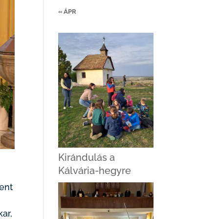
« ÁPR
Kirándulás a
Kálvária-hegyre
ent
ar,