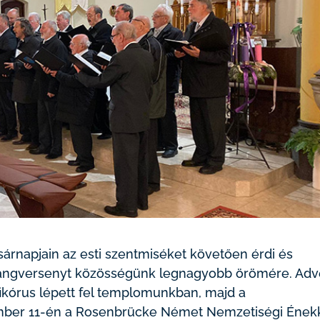
rnapjain az esti szentmiséket követően érdi és
hangversenyt közösségünk legnagyobb örömére. Adv
fikórus lépett fel templomunkban, majd a
ember 11-én a Rosenbrücke Német Nemzetiségi Énekk