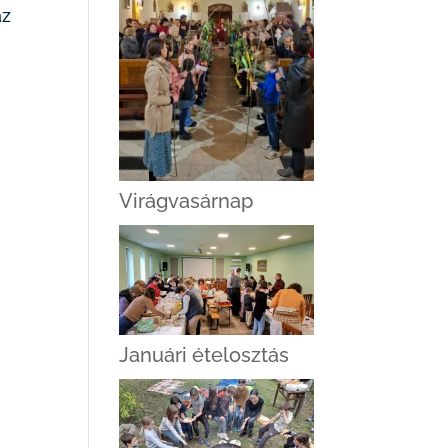
az
Virágvasárnap
Januári ételosztás