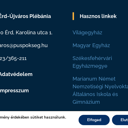
Érd-Újváros Plébánia
Hasznos linkek
0 Érd, Karolina utca 1.
Világegyház
aros@puspokseg.hu
Magyar Egyház
23/365-211
Székesfehérvári
Egyházmegye
Adatvédelem
Marianum Német
Nemzetiségi Nyelvokt
Impresszum
Általános Iskola és
Gimnázium
lmény érdekében sütiket használunk.
Elfogad
Elu