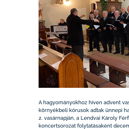
A hagyományokhoz híven advent vasá
környékbeli kórusok adtak ünnepi 
2. vasárnapján, a Lendvai Károly Fér
koncertsorozat folytatásaként dec