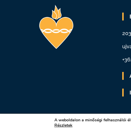
203
ujv
+36
A weboldalon a minőségi felhasználói é
Részletek