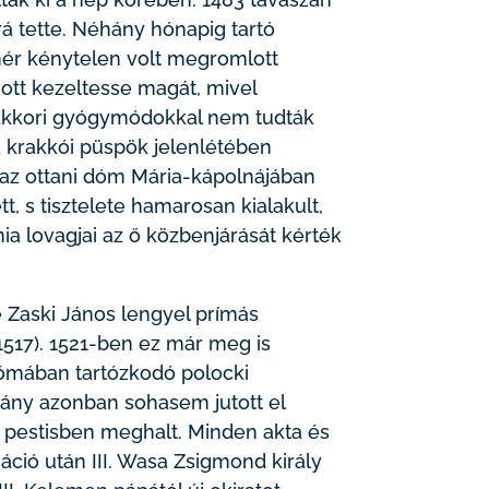
árrá tette. Néhány hónapig tartó
mér kénytelen volt megromlott
ott kezeltesse magát, mivel
 akkori gyógymódokkal nem tudták
 a krakkói püspök jelenlétében
és az ottani dóm Mária-kápolnájában
tt, s tisztelete hamarosan kialakult,
nia lovagjai az ő közbenjárását kérték
e Zaski János lengyel prímás
– 1517). 1521-ben ez már meg is
 Rómában tartózkodó polocki
ány azonban sohasem jutott el
pestisben meghalt. Minden akta és
áció után III. Wasa Zsigmond király