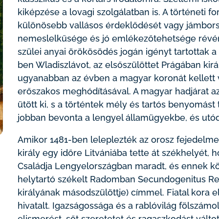
kiképzése a lovagi szolgálatban is. A történeti f
különösebb vallásos érdeklődését vagy jámbors
nemeslelkűsége és jó emlékezőtehetsége révén 
szülei anyai örökösödés jogán igényt tartottak 
ben Wladiszlávot, az elsőszülöttet Prágában kir
ugyanabban az évben a magyar koronát kellett
erőszakos meghódításával. A magyar hadjárat az
ütött ki, s a történtek mély és tartós benyomást
jobban bevonta a lengyel államügyekbe, és utódjá
Amikor 1481-ben leleplezték az orosz fejedelme
király egy időre Litvániába tette át székhelyét, 
Családja Lengyelországban maradt, és ennek kö
helytartó székelt Radomban Secundogenitus Re
királyának másodszülöttje) címmel. Fiatal kora el
hivatalt. Igazságossága és a rablóvilág fölszámol
elismerést, sőt szeretetet és ragaszkodást válto