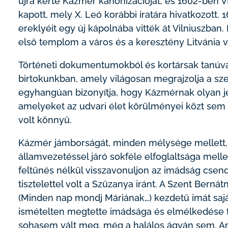
újra kérte Kázmér kanonizációját, és 1602-ben VI
kapott, mely X. Leó korábbi iratára hivatkozott
ereklyéit egy új kápolnába vitték át Vilniuszban.
első templom a város és a keresztény Litvánia v
Történeti dokumentumokból és kortársak tanúv
birtokunkban, amely világosan megrajzolja a sze
egyhangúan bizonyítja, hogy Kázmérnak olyan jel
amelyeket az udvari élet körülményei közt se
volt könnyű.
Kázmér jámborságát, minden mélysége mellett, j
államvezetéssel járó sokféle elfoglaltsága melle
feltűnés nélkül visszavonuljon az imádság csend
tisztelettel volt a Szűzanya iránt. A Szent Bernát
(Minden nap mondj Máriának…) kezdetű imát sajá
ismételten megtette imádsága és elmélkedése t
sohasem vált meg, még a halálos ágyán sem. Am