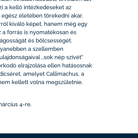
zi a kellő intézkedéseket az
egész életében törekedni akar.
rról kiváló képet, hanem még egy
z a forrás is nyomatékosan és
ságosságát és bölcsességét.
a ugyanebben a szellemben
lajdonságaival ,,sok nép szívét”
rkodó elrajzolása ellen hatásosnak
 dicséret, amelyet Callimachus, a
y nem kellett volna megszületnie,
árcius 4-re.