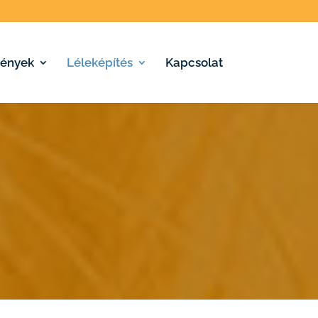
ények
Léleképítés
Kapcsolat