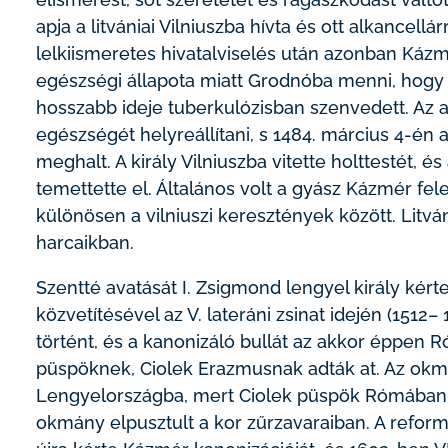
apja a litvániai Vilniuszba hívta és ott alkancell
lelkiismeretes hivatalviselés után azonban Káz
egészségi állapota miatt Grodnóba menni, hogy 
hosszabb ideje tuberkulózisban szenvedett. Az
egészségét helyreállítani, s 1484. március 4-én
meghalt. A király Vilniuszba vitette holttestét, 
temettette el. Általános volt a gyász Kázmér fele
különösen a vilniuszi keresztények között. Litvá
harcaikban.
Szentté avatását I. Zsigmond lengyel király kért
közvetítésével az V. lateráni zsinat idején (1512
történt, és a kanonizáló bullát az akkor éppen
püspöknek, Ciolek Erazmusnak adták at. Az okm
Lengyelországba, mert Ciolek püspök Rómában 
okmány elpusztult a kor zűrzavaraiban. A reform