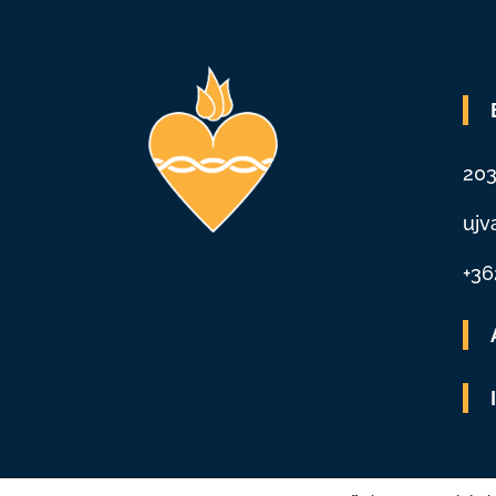
203
ujv
+36