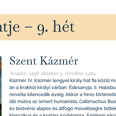
tje – 9. hét
Szent Kázmér
*Krakkó, 1458. október 3. +Grodnó, 1484.
Kázmér IV. Kázmér lengyel király hat fia közül m
án a krakkói királyi várban. Édesanyja, II. Habs
nevelte kilencedik évéig. Akkor a híres történe
idő múlva az ismert humanista, Callimachus Buon
és testvérei alapos és átfogó műveltségre tette
klasszikus és a kortárs irodalomra. Szellemi isko