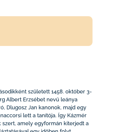
ásodikként született 1458. október 3-
burg Albert Erzsébet nevű leánya
tíró, Dlugosz Jan kanonok, majd egy
accorsi lett a tanítója. Így Kázmér
k szert, amely egyformán kiterjedt a
láztatásával egy időben folyt