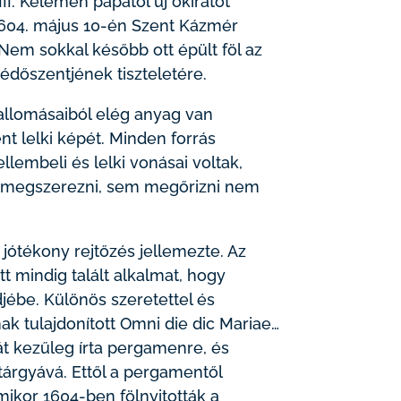
II. Kelemen pápától új okiratot
. 1604. május 10-én Szent Kázmér
 Nem sokkal később ott épült föl az
édőszentjének tiszteletére.
allomásaiból elég anyag van
nt lelki képét. Minden forrás
lembeli és lelki vonásai voltak,
m megszerezni, sem megőrizni nem
ótékony rejtőzés jellemezte. Az
tt mindig talált alkalmat, hogy
jébe. Különös szeretettel és
nak tulajdonított Omni die dic Mariae…
t kezűleg írta pergamenre, és
árgyává. Ettől a pergamentől
ikor 1604-ben fölnyitották a