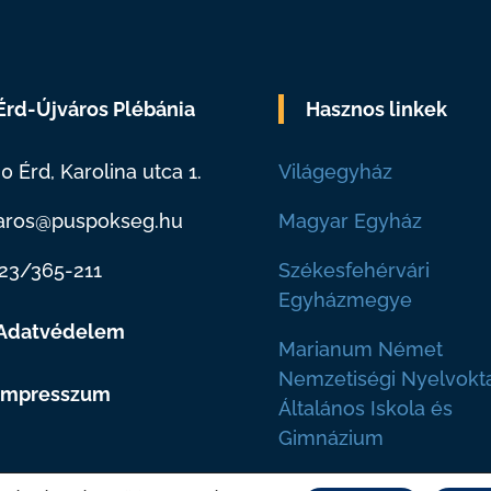
Érd-Újváros Plébánia
Hasznos linkek
0 Érd, Karolina utca 1.
Világegyház
aros@puspokseg.hu
Magyar Egyház
23/365-211
Székesfehérvári
Egyházmegye
Adatvédelem
Marianum Német
Nemzetiségi Nyelvokt
Impresszum
Általános Iskola és
Gimnázium