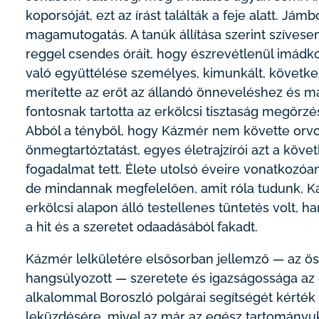
koporsóját, ezt az írást találták a feje alatt. Já
magamutogatás. A tanúk állítása szerint szívesen
reggel csendes óráit, hogy észrevétlenül imád
való együttélése személyes, kimunkált, követke
merítette az erőt az állandó önneveléshez és 
fontosnak tartotta az erkölcsi tisztaság megőrzé
Abból a tényből, hogy Kázmér nem követte orvo
önmegtartóztatást, egyes életrajzírói azt a követ
fogadalmat tett. Élete utolsó éveire vonatkozóan
de mindannak megfelelően, amit róla tudunk, K
erkölcsi alapon álló testellenes tüntetés volt, 
a hit és a szeretet odaadásából fakadt.
Kázmér lelkületére elsősorban jellemző — az
hangsúlyozott — szeretete és igazságossága az
alkalommal Boroszló polgárai segítségét kérték 
leküzdésére, mivel az már az egész tartományu