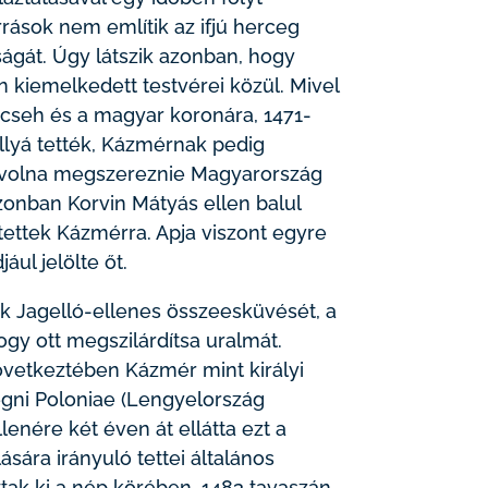
orrások nem említik az ifjú herceg
ágát. Úgy látszik azonban, hogy
kiemelkedett testvérei közül. Mivel
a cseh és a magyar koronára, 1471-
állyá tették, Kázmérnak pedig
 volna megszereznie Magyarország
onban Korvin Mátyás ellen balul
 tettek Kázmérra. Apja viszont egyre
ul jelölte őt.
k Jagelló-ellenes összeesküvését, a
hogy ott megszilárdítsa uralmát.
vetkeztében Kázmér mint királyi
gni Poloniae (Lengyelország
lenére két éven át ellátta ezt a
ására irányuló tettei általános
ttak ki a nép körében. 1483 tavaszán