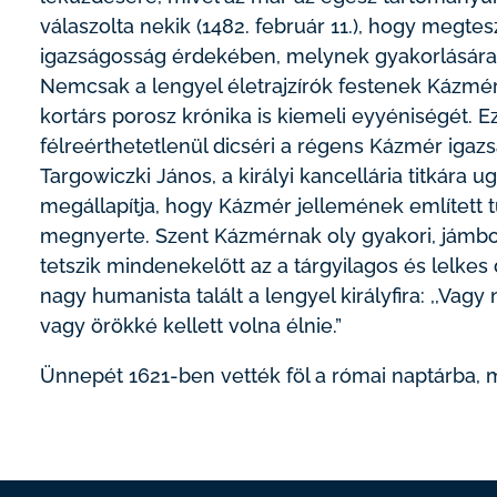
válaszolta nekik (1482. február 11.), hogy megtes
igazságosság érdekében, melynek gyakorlására 
Nemcsak a lengyel életrajzírók festenek Kázmé
kortárs porosz krónika is kiemeli eyyéniségét. E
félreérthetetlenül dicséri a régens Kázmér igaz
Targowiczki János, a királyi kancellária titkár
megállapítja, hogy Kázmér jellemének említett tu
megnyerte. Szent Kázmérnak oly gyakori, jámbo
tetszik mindenekelőtt az a tárgyilagos és lelkes
nagy humanista talált a lengyel királyfira: ,,Vag
vagy örökké kellett volna élnie.”
Ünnepét 1621-ben vették föl a római naptárba, m