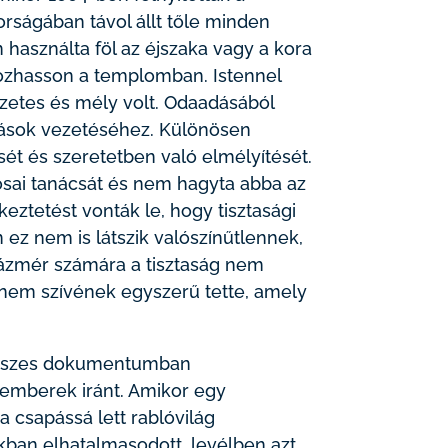
mborságában távol állt tőle minden
 használta föl az éjszaka vagy a kora
kozhasson a templomban. Istennel
zetes és mély volt. Odaadásából
mások vezetéséhez. Különösen
sét és szeretetben való elmélyítését.
sai tanácsát és nem hagyta abba az
keztetést vonták le, hogy tisztasági
 ez nem is látszik valószínűtlennek,
ázmér számára a tisztaság nem
hanem szívének egyszerű tette, amely
 összes dokumentumban
 emberek iránt. Amikor egy
a csapássá lett rablóvilág
kban elhatalmasodott, levélben azt