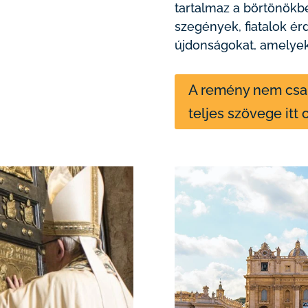
tartalmaz a börtönökbe
szegények, fiatalok ér
újdonságokat, amelyek
A remény nem csal
teljes szövege itt 