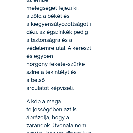
melegséget fejezi ki,
a zöld a békét és
a kiegyensúlyozottságot i
dézi, az égszínkék pedig
a biztonságra és a
védelemre utal. A kereszt
és egyben
horgony fekete-szürke
színe a tekintélyt és
a belső
arculatot képviseli.
A kép a maga
teljességében azt is
ábrázolja, hogy a
zarándok útvonala nem