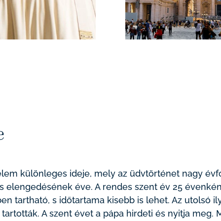
e
lem különleges ideje, mely az üdvtörténet nagy évfo
és elengedésének éve. A rendes szent év 25 évenként k
 tartható, s időtartama kisebb is lehet. Az utolsó il
tartották. A szent évet a pápa hirdeti és nyitja meg.