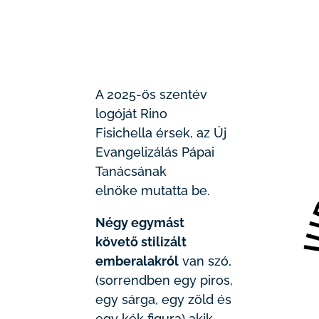
A 2025-ös szentév
logóját Rino
Fisichella érsek, az Új
Evangelizálás Pápai
Tanácsának
elnöke mutatta be.
Négy egymást
követő stilizált
emberalakról
van szó,
(sorrendben egy piros,
egy sárga, egy zöld és
egy kék figura) akik