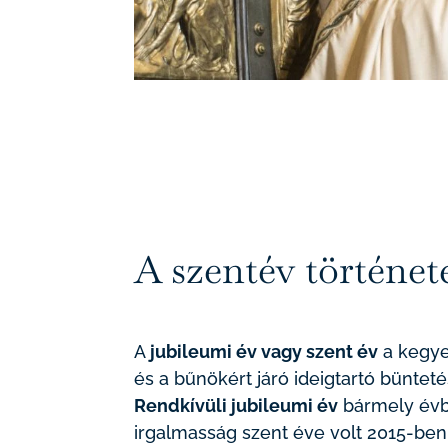
A szentév történet
A
jubileumi év vagy szent év
a kegye
és a bűnökért járó ideigtartó büntet
Rendkívüli jubileumi év
bármely évben
irgalmasság szent éve volt 2015-ben 