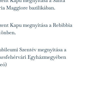
zent Kapu megnyitása a Santa
ia Maggiore bazilikában.
zent Kapu megnyitása a Rebibbia
tönben.
ubileumi Szentév megnyitása a
kesfehérvári Egyházmegyében
deó)