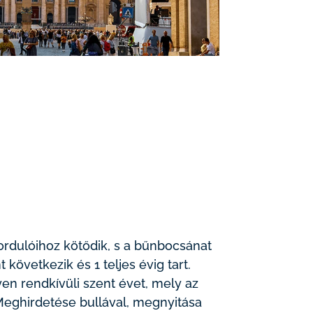
rdulóihoz kötődik, s a bűnbocsánat
övetkezik és 1 teljes évig tart.
yen rendkívüli szent évet, mely az
 Meghirdetése bullával, megnyitása