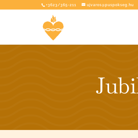
+3623/365-211
ujvaros@puspokseg.hu
Jubi