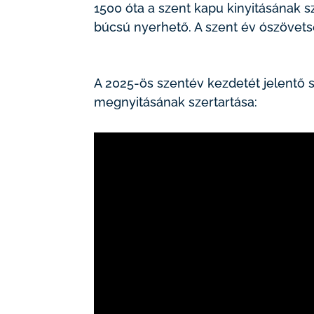
1500 óta a szent kapu kinyitásának sz
búcsú nyerhető. A szent év ószövets
A 2025-ös szentév kezdetét jelentő
megnyitásának szertartása: