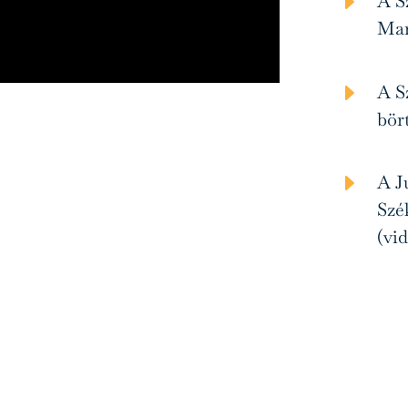
E
A S
Mar
E
A S
bör
E
A J
Szé
(vi