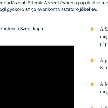
ertartásával történik. A szent évben a pápák által me
égi gyökere az 50 évenként visszatérő
jóbel év.
E
A S
 szentmise Szent kapu
meg
páp
E
A j
Kat
E
A M
meg