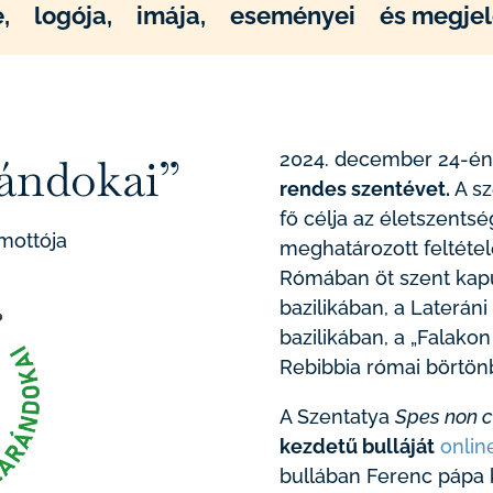
,
logója,
imája,
eseményei
és megjel
2024. december 24-én
ándokai”
rendes szentévet.
A sz
fő célja az életszents
mottója
meghatározott feltétel
Rómában öt szent kapu
bazilikában, a Lateráni
bazilikában, a
„Falakon 
Rebibbia
római börtön
A Szentatya
Spes non c
kezdetű bulláját
onlin
bullában Ferenc pápa