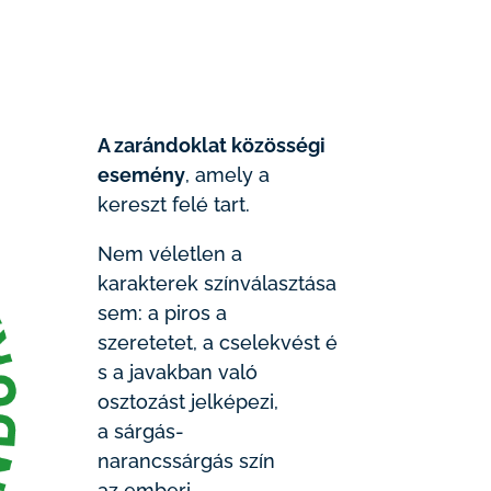
A zarándoklat közösségi
esemény
, amely a
kereszt felé tart.
Nem véletlen a
karakterek színválasztása
sem: a piros a
szeretetet, a cselekvést é
s a javakban való
osztozást jelképezi,
a sárgás-
narancssárgás szín
az emberi