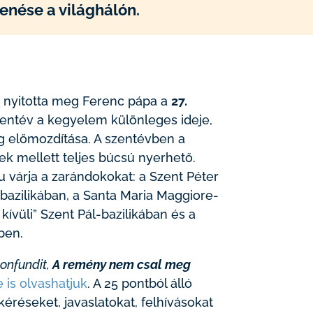
enése a világhálón.
 nyitotta meg Ferenc pápa a
27.
entév a kegyelem különleges ideje,
ég előmozdítása. A szentévben a
ek mellett teljes búcsú nyerhető.
 várja a zarándokokat: a Szent Péter
 bazilikában, a
Santa Maria Maggiore-
kívüli” Szent Pál-bazilikában és a
ben.
onfundit,
A remény nem csal meg
e is olvashatjuk
. A 25 pontból álló
kéréseket, javaslatokat, felhívásokat