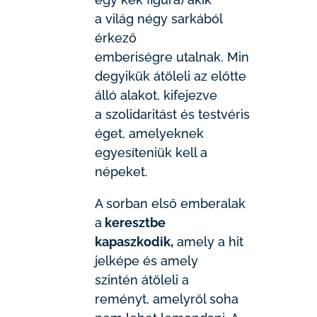
a világ négy sarkából
érkező
emberiségre utalnak. Min
degyikük átöleli az előtte
álló alakot, kifejezve
a szolidaritást és testvéris
éget, amelyeknek
egyesíteniük kell a
népeket.
A sorban első emberalak
a
keresztbe
kapaszkodik,
amely a hit
jelképe és amely
szintén átöleli a
reményt, amelyről soha