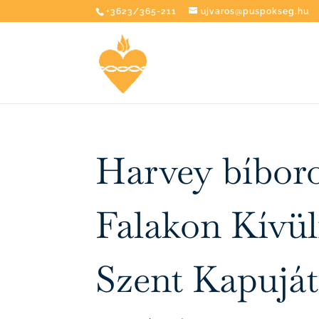
+3623/365-211
ujvaros@puspokseg.hu
Harvey bíboro
Falakon Kívüli
Szent Kapuját