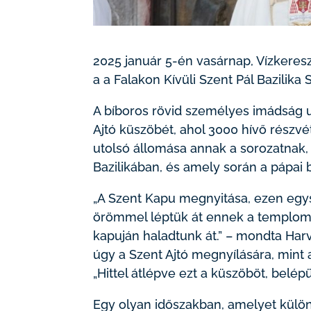
2025 január 5-én vasárnap, Vízkere
a a Falakon Kívüli Szent Pál Bazilika S
A bíboros rövid személyes imádság u
Ajtó küszöbét, ahol 3000 hívő részvé
utolsó állomása annak a sorozatnak
Bazilikában, és amely során a pápai b
„A Szent Kapu megnyitása, ezen egy
örömmel léptük át ennek a templom
kapuján haladtunk át.” – mondta Harv
úgy a Szent Ajtó megnyílására, mint a
„Hittel átlépve ezt a küszöböt, bel
Egy olyan időszakban, amelyet különf