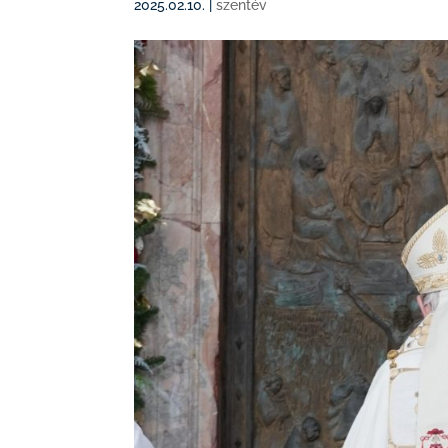
2025.02.10.
|
szentév