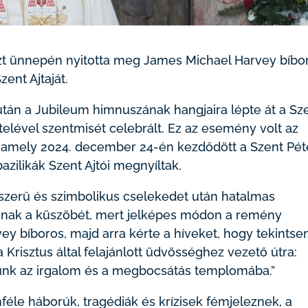
szt ünnepén nyitotta meg James Michael Harvey bíbo
zent Ajtaját.
tán a Jubileum himnuszának hangjaira lépte át a Sz
telével szentmisét celebrált. Ez az esemény volt az
, amely 2024. december 24-én kezdődött a Szent Pét
azilikák Szent Ajtói megnyíltak.
szerű és szimbolikus cselekedet után hatalmas
nak a küszöbét, mert jelképes módon a remény
ey bíboros, majd arra kérte a híveket, hogy tekintse
 Krisztus által felajánlott üdvösséghez vezető útra:
épünk az irgalom és a megbocsátás templomába.”
éle háborúk, tragédiák és krízisek fémjeleznek, a