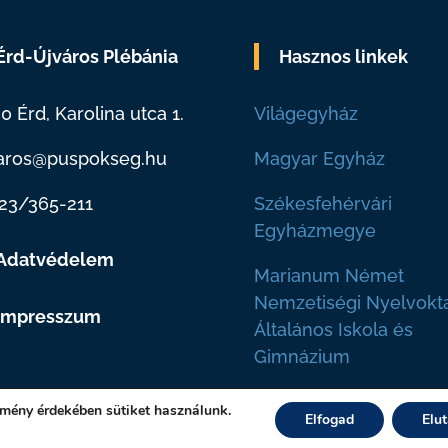
Érd-Újváros Plébánia
Hasznos linkek
0 Érd, Karolina utca 1.
Világegyház
aros@puspokseg.hu
Magyar Egyház
23/365-211
Székesfehérvári
Egyházmegye
Adatvédelem
Marianum Német
Nemzetiségi Nyelvokt
Impresszum
Általános Iskola és
Gimnázium
lmény érdekében sütiket használunk.
Elfogad
Elu