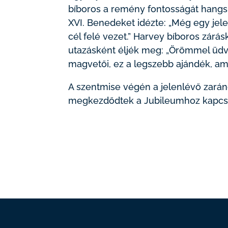
bíboros a remény fontosságát hangsú
XVI. Benedeket idézte: „Még egy jelen
cél felé vezet.” Harvey bíboros zárás
utazásként éljék meg: „Örömmel üdv
magvetői, ez a legszebb ajándék, ami
A szentmise végén a jelenlévő zará
megkezdődtek a Jubileumhoz kapcsol