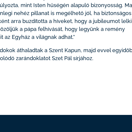
lyozta, mint Isten hűségén alapuló bizonyosság. Ma
legi nehéz pillanat is megélhető jól, ha biztonságos 
ként arra buzdította a híveket, hogy a jubileumot lelki
özöljük a pápa felhívását, hogy legyünk a remény
t az Egyház a világnak adhat.”
ndokok áthaladtak a Szent Kapun, majd evvel egyidő
ódó zarándoklatot Szet Pál sírjához.