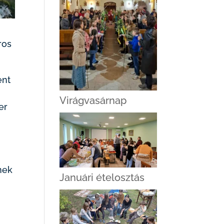
ros
ent
Virágvasárnap
er
nek
Januári ételosztás