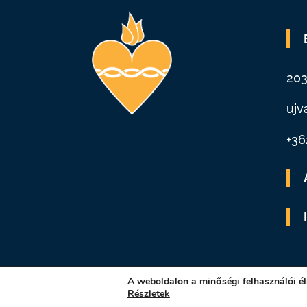
203
ujv
+36
A weboldalon a minőségi felhasználói é
Részletek