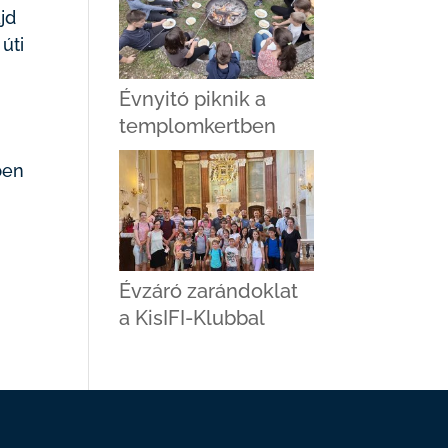
jd
úti
Évnyitó piknik a
templomkertben
ben
Évzáró zarándoklat
a KisIFI-Klubbal