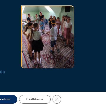
ató
Close GDPR Cookie Banner
tasítom
Beállítások