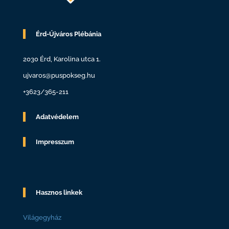
Érd-Újváros Plébánia
2030 Érd, Karolina utca 1.
ujvaros@puspokseg.hu
+3623/365-211
Adatvédelem
Impresszum
Hasznos linkek
Világegyház