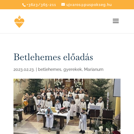
+3623/365-211
ujvaros@puspokseg.hu
Betlehemes előadás
2023.02.23.
|
betlehemes
,
gyerekek
,
Marianum