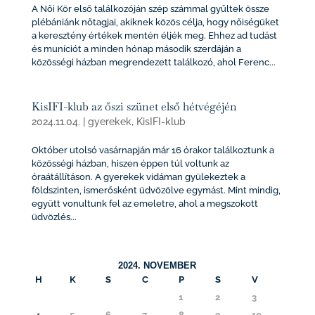
A Női Kör első találkozóján szép számmal gyűltek össze
plébániánk nőtagjai, akiknek közös célja, hogy nőiségüket
a keresztény értékek mentén éljék meg. Ehhez ad tudást
és muníciót a minden hónap második szerdáján a
közösségi házban megrendezett találkozó, ahol Ferenc...
KisIFI-klub az őszi szünet első hétvégéjén
2024.11.04.
|
gyerekek
,
KisIFI-klub
Október utolsó vasárnapján már 16 órakor találkoztunk a
közösségi házban, hiszen éppen túl voltunk az
óraátállításon. A gyerekek vidáman gyülekeztek a
földszinten, ismerősként üdvözölve egymást. Mint mindig,
együtt vonultunk fel az emeletre, ahol a megszokott
üdvözlés...
2024. NOVEMBER
H
K
S
C
P
S
V
1
2
3
4
5
6
7
8
9
10