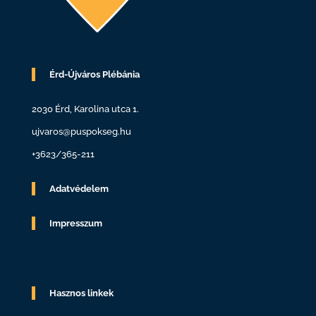
Érd-Újváros Plébánia
2030 Érd, Karolina utca 1.
ujvaros@puspokseg.hu
+3623/365-211
Adatvédelem
Impresszum
Hasznos linkek