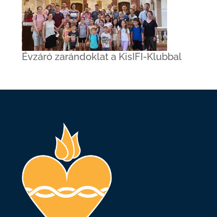
Évzáró zarándoklat a KisIFI-Klubbal