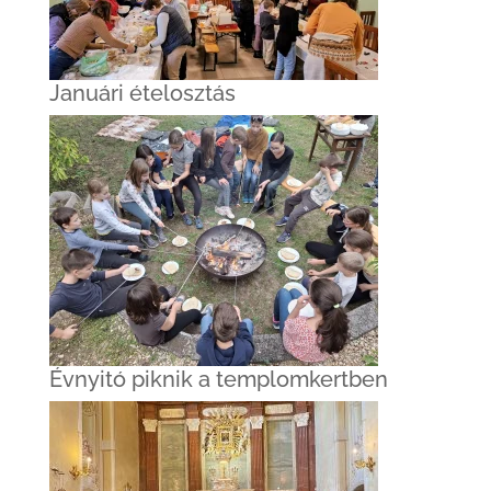
Januári ételosztás
Évnyitó piknik a templomkertben