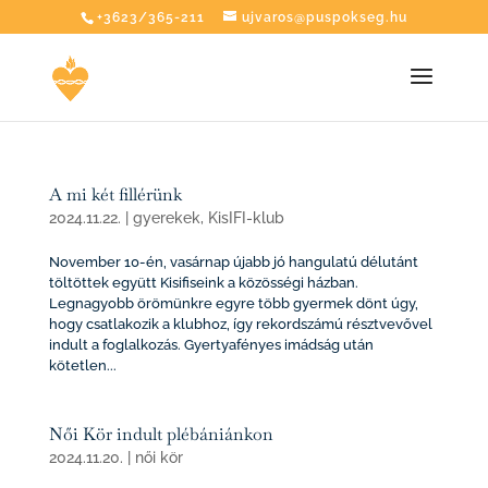
+3623/365-211
ujvaros@puspokseg.hu
A mi két fillérünk
2024.11.22.
|
gyerekek
,
KisIFI-klub
November 10-én, vasárnap újabb jó hangulatú délutánt
töltöttek együtt Kisifiseink a közösségi házban.
Legnagyobb örömünkre egyre több gyermek dönt úgy,
hogy csatlakozik a klubhoz, így rekordszámú résztvevővel
indult a foglalkozás. Gyertyafényes imádság után
kötetlen...
Női Kör indult plébániánkon
2024.11.20.
|
női kör