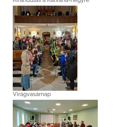
Kirándulás a Kálvária-hegyre
Virágvasárnap