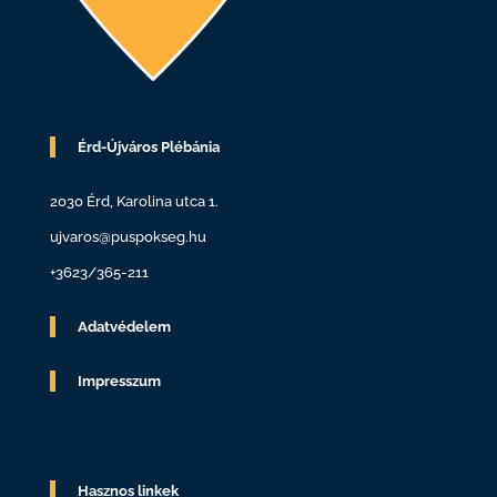
Érd-Újváros Plébánia
2030 Érd, Karolina utca 1.
ujvaros@puspokseg.hu
+3623/365-211
Adatvédelem
Impresszum
Hasznos linkek