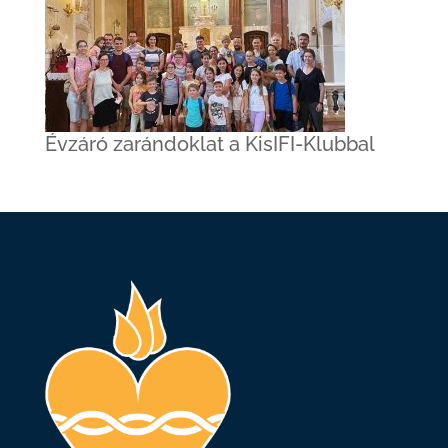
Évzáró zarándoklat a KisIFI-Klubbal