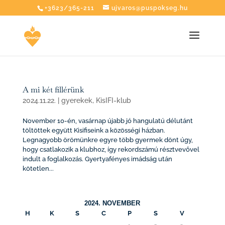
+3623/365-211
ujvaros@puspokseg.hu
A mi két fillérünk
2024.11.22.
|
gyerekek
,
KisIFI-klub
November 10-én, vasárnap újabb jó hangulatú délutánt
töltöttek együtt Kisifiseink a közösségi házban.
Legnagyobb örömünkre egyre több gyermek dönt úgy,
hogy csatlakozik a klubhoz, így rekordszámú résztvevővel
indult a foglalkozás. Gyertyafényes imádság után
kötetlen...
2024. NOVEMBER
H
K
S
C
P
S
V