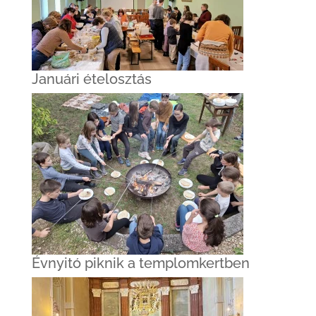
Januári ételosztás
Évnyitó piknik a templomkertben