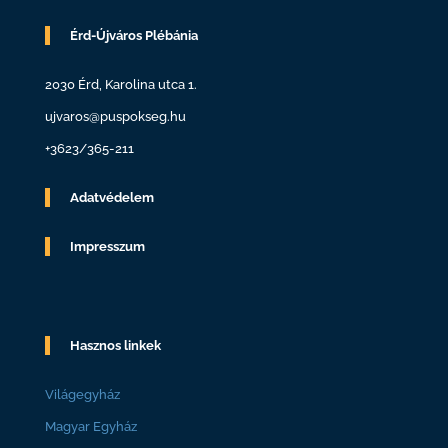
Érd-Újváros Plébánia
2030 Érd, Karolina utca 1.
ujvaros@puspokseg.hu
+3623/365-211
Adatvédelem
Impresszum
Hasznos linkek
Világegyház
Magyar Egyház