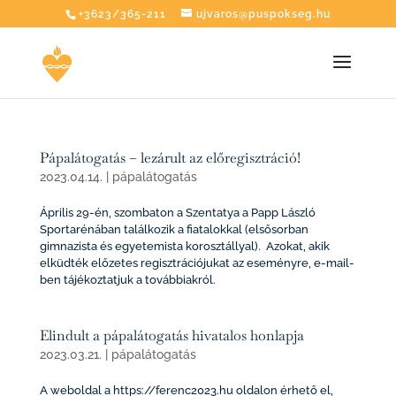
+3623/365-211
ujvaros@puspokseg.hu
Pápalátogatás – lezárult az előregisztráció!
2023.04.14.
|
pápalátogatás
Április 29-én, szombaton a Szentatya a Papp László
Sportarénában találkozik a fiatalokkal (elsősorban
gimnazista és egyetemista korosztállyal). Azokat, akik
elküdték előzetes regisztrációjukat az eseményre, e-mail-
ben tájékoztatjuk a továbbiakról.
Elindult a pápalátogatás hivatalos honlapja
2023.03.21.
|
pápalátogatás
A weboldal a https://ferenc2023.hu oldalon érhető el,