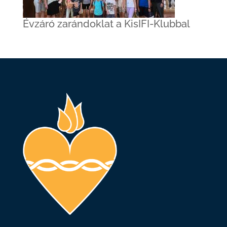
Évzáró zarándoklat a KisIFI-Klubbal