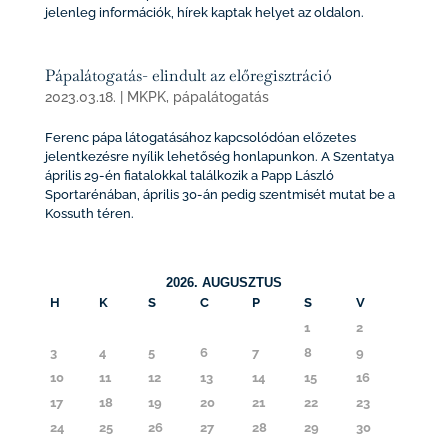
jelenleg információk, hírek kaptak helyet az oldalon.
Pápalátogatás- elindult az előregisztráció
2023.03.18.
|
MKPK
,
pápalátogatás
Ferenc pápa látogatásához kapcsolódóan előzetes
jelentkezésre nyílik lehetőség honlapunkon. A Szentatya
április 29-én fiatalokkal találkozik a Papp László
Sportarénában, április 30-án pedig szentmisét mutat be a
Kossuth téren.
2026. AUGUSZTUS
H
K
S
C
P
S
V
1
2
3
4
5
6
7
8
9
10
11
12
13
14
15
16
17
18
19
20
21
22
23
24
25
26
27
28
29
30